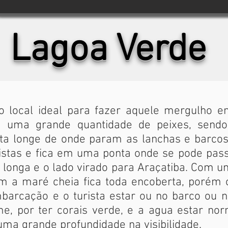
Lagoa Verde
local ideal para fazer aquele mergulho e
om uma grande quantidade de peixes, send
ta longe de onde param as lanchas e barcos.
istas e fica em uma ponta onde se pode pass
a longa e o lado virado para Araçatiba. Com 
om a maré cheia fica toda encoberta, poré
arcação e o turista estar ou no barco ou na
e, por ter corais verde, e a agua estar n
uma grande profundidade na visibilidade.