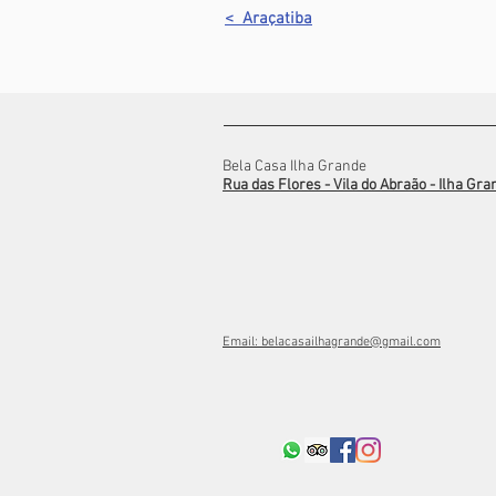
< Araçatiba
Bela Casa Ilha Grande
Rua das Flores - Vila do
Abraão
- Ilha Gra
Email: belacasailhagrande@gmail.com