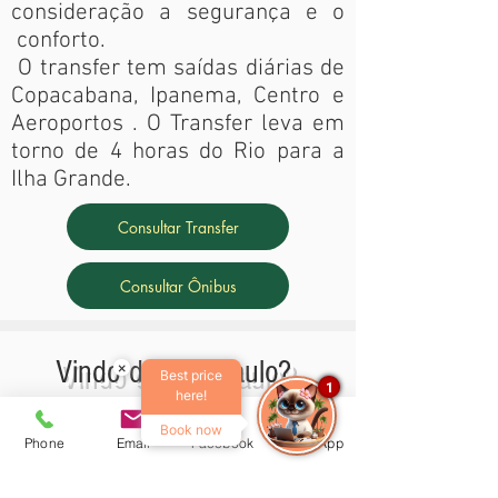
consideração a segurança e o
conforto.
O transfer tem saídas diárias de
Copacabana, Ipanema, Centro e
Aeroportos . O Transfer leva em
torno de 4 horas do Rio para a
Ilha Grande.
Consultar Transfer
Consultar Ônibus
Vindo de São Paulo?
×
Best price
1
here!
Book now
Phone
Email
Facebook
WhatsApp